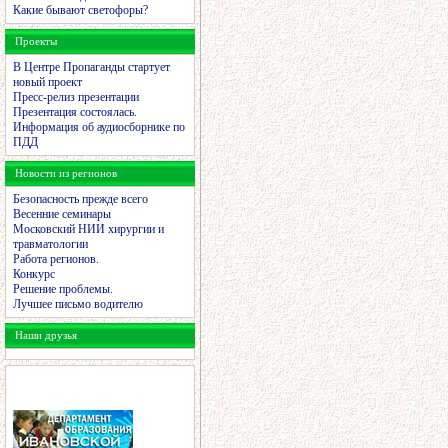
Какие бывают светофоры?
Проекты
В Центре Пропаганды стартует
новый проект
Пресс-релиз презентации
Презентация состоялась.
Информация об аудиосборнике по
ПДД
Новости из регионов
Безопасность прежде всего
Весенние семинары
Московский НИИ хирургии и
травматологии
Работа регионов.
Конкурс
Решение проблемы.
Лучшее письмо водителю
Наши друзья