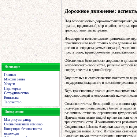
Дорожное движение: аспекты
Под безопасностью дорожно-транспортного дв
правил, предписаний, мер и работ, которые п
транспортным магистралям.
Несмотря на всевозможные принимаемые мер
практически во всех странах мира довольно в
рисков и непредсказуемых ситуаций, часто воз
преступным, пренебрежением установленных 
Обеспечение безопасности дорожного движени
человеческого сообщества, решение которой в
Навигация
сотрудничества в данной сфере.
Главная
Внушительные статистические показатели миро
Миссия сайта
государства вкладывать в локальное решение э
Услуги
Партнерам
Ведь транспортные аварии дают максимальный
Сотрудничество
здоровью людей и колоссальный экономически
Контакты
Творчество
Согласно отчетам Всемирной организации здр
полутора миллиона людей, а более пятидесяти
Информация
различным степеням ограничения трудоспособн
Причем количество аварий прямо зависит от 
Мы рисуем улицу
транспортной сети. И экономическая развитост
Очень полезный семинар
Соединенных Штатах Америки ежегодно на дор
Концепция безопасности
Федерации менее 30 тыс. Интересная статисти
пешехода
национальными статистическими институтами: