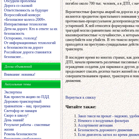
Обсудили проблемы
погибло около 700 тыс. человек, а в ДТП, с н
Дорога со сказкой
Ответственность за будущее
Вероятностные факторы аварий на дорогах и 
Всероссийский конкурс
являются предметом пристального внимания у
«Безопасное колесо-2009».
протокольно-процессуальном делопроизводств
Интерактивные технологии
устаревшей. К ней относится формулировка «н
Дети на дороге. Кто в ответе за их
трагедий могли сравнительно легко избегать п
безопасность
квазивероятностные «случайности», к которым
Осторожно, гололед!
самоубийств или убийств. В это тяжело веритс
От информационных технологий
приходится на преступно-суицидальные действ
к безопасности на дороге
транспорта.
Российские дороги становятся
безопаснее...
В последнее время во многих странах, как до
ДТП, начали применять различные пассивные 
ограждения солдатик для парковки и других д
Доска объявлений
продолжают спасать десятки тысяч жизней по 
Внимание: новинка!
совершенствованием правил, транспорта и по
движения.
Актуальные темы
Экспертиза
Как провести акцию по ПДД
Вернуться к списку
Дорожно-транспортный
травматизм – нац. программа
Читайте также:
Светофор не панацея
Скоро в школу!
Заказ такси на прокат - надежно, удоб
День знаний!
Немного о воздушных фильтрах
Результат работы - спасенные
Ассортимент автошин
жизни
Безопасность дорожного движения
Ремень безопасности
Если двигатель заглох во время движе
Результаты глобального