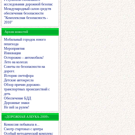
исследования дорожной безопас
Международный салон средств
обеспечения безопасности
"Комплексная безопасность -
2010"
Архив новостей
Мобильный городок юного
пешехода
Мероприятия
Инновации
Осторожно – автомобиль!
Лето на колесах
Советы по безопасности на
дороге.
История светофора
Детские автокресла
Обзор причин дорожно-
транспортных происшествий с
деть
Обеспечение БДД
Дорожные знаки
Не пей за рулем!
«ДОРОЖНАЯ АЗБУКА-2009»
Комиссия побывала в...
Смотр стартовал с центра
Особый методический комплекс