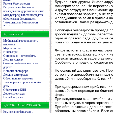
Будь понятен другим. Информируй
Ремень безопасности
маневрах заранее. Не перестраива
Результаты глобального
и другое затрудняет понимание д
исследования дорожной безопас
сигнал поворота заранее, а не тог
Международный салон средств
и следующий за вами в прямом на
обеспечения безопасности
остановиться. Зачем раздражать 
"Комплексная безопасность -
2010"
Соблюдай очередность проезда пр
дороги водители должны перестраи
Архив новостей
один из правого ряда, другой из л
Мобильный городок юного
правило. Бодаться на узком участк
пешехода
Мероприятия
Лучше включить фары на час рань
Инновации
свет в сумерках. Даже если он и н
Осторожно – автомобиль!
повысит видимость вашего автомо
Лето на колесах
Особенно это правило касается п
Советы по безопасности на
дороге.
Не ослепляй дальним светом. Пере
История светофора
встречного автомобиля начинает с
Детские автокресла
автомобиля перейдет на ближний с
Обзор причин дорожно-
транспортных происшествий с
деть
При одновременном приближении 
Обеспечение БДД
автомобилем переходи на ближний 
Дорожные знаки
фары.
Не пей за рулем!
При следовании за автомобилем-л
слепить водителя через зеркала з
«ДОРОЖНАЯ АЗБУКА-2009»
При обгоне включай дальний свет 
обгоняемым автомобилем. Если об
Комиссия побывала в...