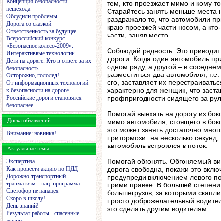
Концепция безопасности
тем, кто проезжает мимо и кому т
пешехода
Старайтесь занять меньше места н
Обсудили проблемы
раздражало то, что автомобили при
Дорога со сказкой
краю проезжей части носом, а кто
Ответственность за будущее
части, заняв место.
Всероссийский конкурс
«Безопасное колесо-2009».
Соблюдай рядность. Это приводи
Интерактивные технологии
дороги. Когда один автомобиль пр
Дети на дороге. Кто в ответе за их
одном ряду, а другой – в соседне
безопасность
разместиться два автомобиля, т.
Осторожно, гололед!
его, заставляет их перестраивать
От информационных технологий
характерно для женщин, что заста
к безопасности на дороге
Российские дороги становятся
профпригодности сидящего за рул
безопаснее...
Помогай выехать на дорогу из бок
Доска объявлений
мимо автомобиля, стоящего в боко
это может занять достаточно мног
Внимание: новинка!
притормозит на несколько секунд,
автомобиль встроился в поток.
Актуальные темы
Помогай обгонять. Обгоняемый вид
Экспертиза
Как провести акцию по ПДД
дорога свободна, покажи это включ
Дорожно-транспортный
предупреди включением левого по
травматизм – нац. программа
прими правее. В большей степени
Светофор не панацея
большегрузов, за которыми скапл
Скоро в школу!
просто доброжелательный водител
День знаний!
это сделать другим водителям.
Результат работы - спасенные
жизни