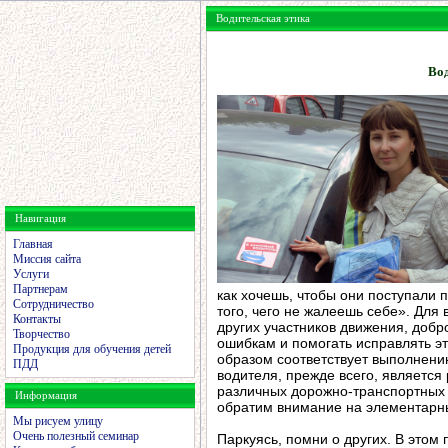
Водительская этика
Вод
Навигация
Главная
Миссия сайта
Услуги
Партнерам
как хочешь, чтобы они поступали 
Сотрудничество
того, чего не жалеешь себе». Для 
Контакты
других участников движения, доб
Творчество
ошибкам и помогать исправлять э
Продукция для обучения детей
образом соответствует выполнени
ПДД
водителя, прежде всего, является
различных дорожно-транспортных 
Информация
обратим внимание на элементарны
Мы рисуем улицу
Очень полезный семинар
Паркуясь, помни о других. В этом