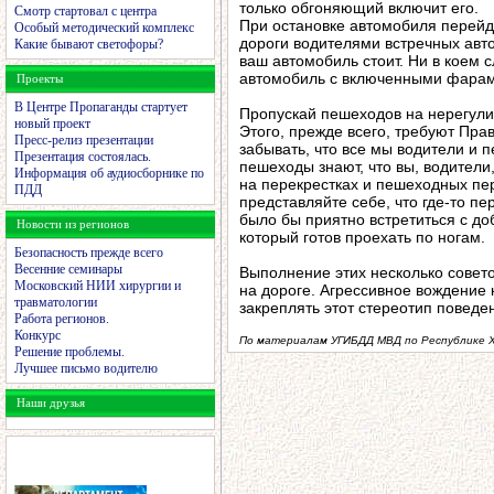
только обгоняющий включит его.
Смотр стартовал с центра
При остановке автомобиля перейди
Особый методический комплекс
дороги водителями встречных авто
Какие бывают светофоры?
ваш автомобиль стоит. Ни в коем 
автомобиль с включенными фарами
Проекты
В Центре Пропаганды стартует
Пропускай пешеходов на нерегули
новый проект
Этого, прежде всего, требуют Пра
Пресс-релиз презентации
забывать, что все мы водители и 
Презентация состоялась.
пешеходы знают, что вы, водители
Информация об аудиосборнике по
на перекрестках и пешеходных пе
ПДД
представляйте себе, что где-то пе
было бы приятно встретиться с д
Новости из регионов
который готов проехать по ногам.
Безопасность прежде всего
Весенние семинары
Выполнение этих несколько совет
Московский НИИ хирургии и
на дороге. Агрессивное вождение к
травматологии
закреплять этот стереотип поведе
Работа регионов.
Конкурс
По материалам УГИБДД МВД по Республике 
Решение проблемы.
Лучшее письмо водителю
Наши друзья