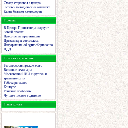
Смотр стартовал с центра
Особый методический комплекс
Какие бывают светофоры?
Проекты
В Центре Пропаганды стартует
новый проект
Пресс-релиз презентации
Презентация состоялась.
Информация об аудиосборнике по
ПДД
Новости из регионов
Безопасность прежде всего
Весенние семинары
Московский НИИ хирургии и
травматологии
Работа регионов.
Конкурс
Решение проблемы.
Лучшее письмо водителю
Наши друзья