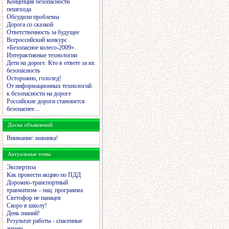
Концепция безопасности
пешехода
Обсудили проблемы
Дорога со сказкой
Ответственность за будущее
Всероссийский конкурс
«Безопасное колесо-2009».
Интерактивные технологии
Дети на дороге. Кто в ответе за их
безопасность
Осторожно, гололед!
От информационных технологий
к безопасности на дороге
Российские дороги становятся
безопаснее...
Доска объявлений
Внимание: новинка!
Актуальные темы
Экспертиза
Как провести акцию по ПДД
Дорожно-транспортный
травматизм – нац. программа
Светофор не панацея
Скоро в школу!
День знаний!
Результат работы - спасенные
жизни