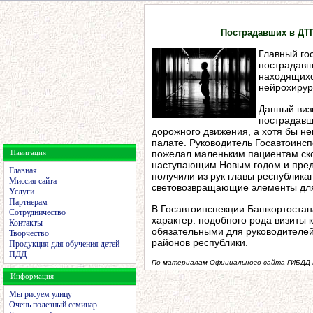
Пострадавших в ДТП
Главный го
пострадавш
находящихс
нейрохирур
Данный виз
пострадавш
дорожного движения, а хотя бы не
палате. Руководитель Госавтоинс
Навигация
пожелал маленьким пациентам ско
наступающим Новым годом и пред
Главная
получили из рук главы республика
Миссия сайта
световозвращающие элементы для
Услуги
Партнерам
В Госавтоинспекции Башкортостана
Сотрудничество
характер: подобного рода визиты 
Контакты
обязательными для руководителей
Творчество
районов республики.
Продукция для обучения детей
ПДД
По материалам Официального сайта ГИБДД 
Информация
Мы рисуем улицу
Очень полезный семинар