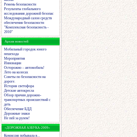
Ремень безопасности
Результаты глобального
исследования дорожной безопас
Международный салон средств
обеспечения безопасности
"Комплексная безопасность -
2010"
Архив новостей
Мобильный городок юного
пешехода
Мероприятия
Инновации
Осторожно – автомобиль!
Лето на колесах
Советы по безопасности на
дороге.
История светофора
Детские автокресла
Обзор причин дорожно-
транспортных происшествий с
деть
Обеспечение БДД
Дорожные знаки
Не пей за рулем!
«ДОРОЖНАЯ АЗБУКА-2009»
Комиссия побывала в...