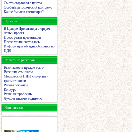
Смотр стартовал с центра
Особый методический комплекс
Какие бывают светофоры?
Проекты
В Центре Пропаганды стартует
новый проект
Пресс-релиз презентации
Презентация состоялась.
Информация об аудиосборнике по
ПДД
Новости из регионов
Безопасность прежде всего
Весенние семинары
Московский НИИ хирургии и
травматологии
Работа регионов.
Конкурс
Решение проблемы.
Лучшее письмо водителю
Наши друзья