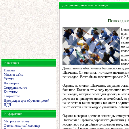
Дисциплинированные пешеходы
Пешеходы с
Пеше
прави
По да
зафик
меньш
челов
полож
позво
Навигация
колес
Департамента обеспечения безопасности до
Главная
Шевченко. Он отметил, что также значительн
Миссия сайта
пешеходов. Всего было зарегистрировано 2 5
Услуги
Партнерам
Однако, по словам Шевченко, ситуация остае
Сотрудничество
большое. Только в этом году произошло почт
Контакты
пешеходы, которые переходят дорогу в непол
Творчество
деревьев и припаркованных автомобилей, не у
Продукция для обучения детей
чаше всего в таких авариях виноваты водите
ПДД
не относятся к пешеходу с уважением, забывая
Информация
Однако в скором времени пешеходы смогут чу
Поправки в Правила дорожного движения (ПДД
Мы рисуем улицу
исключают все двойные толкования того, как
Очень полезный семинар
пункте 14.1 четко прописано, что водитель 