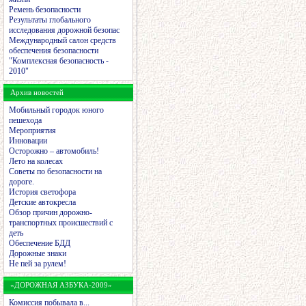
Ремень безопасности
Результаты глобального
исследования дорожной безопас
Международный салон средств
обеспечения безопасности
"Комплексная безопасность -
2010"
Архив новостей
Мобильный городок юного
пешехода
Мероприятия
Инновации
Осторожно – автомобиль!
Лето на колесах
Советы по безопасности на
дороге.
История светофора
Детские автокресла
Обзор причин дорожно-
транспортных происшествий с
деть
Обеспечение БДД
Дорожные знаки
Не пей за рулем!
«ДОРОЖНАЯ АЗБУКА-2009»
Комиссия побывала в...