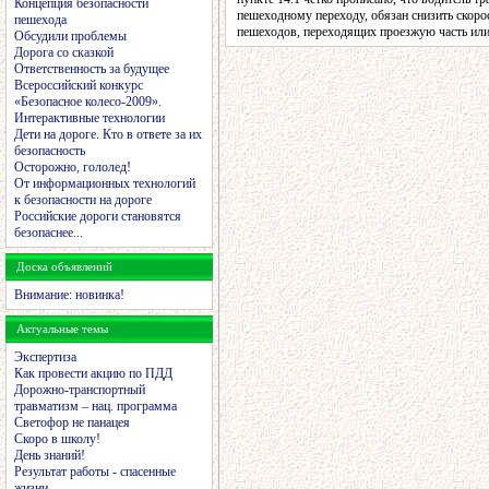
Концепция безопасности
пешеходному переходу, обязан снизить скоро
пешехода
пешеходов, переходящих проезжую часть или
Обсудили проблемы
Дорога со сказкой
Ответственность за будущее
Всероссийский конкурс
«Безопасное колесо-2009».
Интерактивные технологии
Дети на дороге. Кто в ответе за их
безопасность
Осторожно, гололед!
От информационных технологий
к безопасности на дороге
Российские дороги становятся
безопаснее...
Доска объявлений
Внимание: новинка!
Актуальные темы
Экспертиза
Как провести акцию по ПДД
Дорожно-транспортный
травматизм – нац. программа
Светофор не панацея
Скоро в школу!
День знаний!
Результат работы - спасенные
жизни