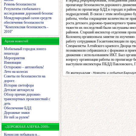
в период реформирования, объединения район
Ремень безопасности
пропаганде безопасности дорожного движения
Результаты глобального
работы по пропаганде БДД в городах и района
исследования дорожной безопас
подразделений. В связи с этим необходимо б
Международный салон средств
работы, чтобы сокращение количества не при
обеспечения безопасности
роста детского дорожно-транспортного трав
"Комплексная безопасность -
тяжести их последствий были заслушаны ин
2010"
районов. Старший инспектор отделения пр
Коломеец организовала занятие по изучению
Архив новостей
работу сотрудников Госавтоинспекции по пр
Специалисты Алтайского краевого Дворца тв
Мобильный городок юного
познакомили собравшихся с формами и прием
пешехода
движения с использованием ИКТ. Был органи
Мероприятия
вопросу организации работы по пропаганде б
Инновации
выступили инспекторы ПБДД Павловского, По
Осторожно – автомобиль!
Лето на колесах
По материалам - Новости и события Барнаул
Советы по безопасности на
дороге.
История светофора
Детские автокресла
Обзор причин дорожно-
транспортных происшествий с
деть
Обеспечение БДД
Дорожные знаки
Не пей за рулем!
«ДОРОЖНАЯ АЗБУКА-2009»
Комиссия побывала в...