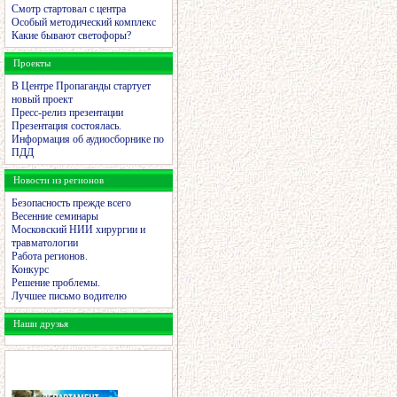
Смотр стартовал с центра
Особый методический комплекс
Какие бывают светофоры?
Проекты
В Центре Пропаганды стартует
новый проект
Пресс-релиз презентации
Презентация состоялась.
Информация об аудиосборнике по
ПДД
Новости из регионов
Безопасность прежде всего
Весенние семинары
Московский НИИ хирургии и
травматологии
Работа регионов.
Конкурс
Решение проблемы.
Лучшее письмо водителю
Наши друзья