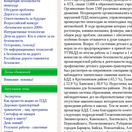
Концепция безопасности
в АТХ, свыше 11400 в образовательных учреж
пешехода
Организовано более 1500 различных конкурс
Обсудили проблемы
движения. Неоднократно организовывались 
Дорога со сказкой
нарушений ПДД пешеходами, управляющими 
Ответственность за будущее
преимущество пешеходам на пешеходных пер
Всероссийский конкурс
автомобилей. В ходе проведения которых учас
«Безопасное колесо-2009».
ростомеры, книжки-малышки, фликеры, накле
Интерактивные технологии
общем ряду проблем, связанных с обеспечение
Дети на дороге. Кто в ответе за их
особенно больно отзывается в душе каждого 
безопасность
травматизм. Вопрос «О состоянии детского 
Осторожно, гололед!
мерах по его предупреждению» в прямой пос
От информационных технологий
УГИБДД по итогам работы за 1 квартал и 1 по
к безопасности на дороге
комиссии по обеспечению безопасности доро
Российские дороги становятся
пропагандистской работы в деятельности по
безопаснее...
профилактике детского дорожно-транспортно
был рассмотрен на оперативном совещании п
Доска объявлений
наблюдается значительное снижение выпуска м
БДД: в Крутихинском районе (-65,5 %), Таль
Внимание: новинка!
(-52,9 %), Баевском (-38,9 %). Недостатки,
типичными для большинства районов. Это фо
Актуальные темы
органами системы образования, некачественн
Экспертиза
наблюдательных дел на образовательные учр
Как провести акцию по ПДД
отсутствие накопительных методических мате
Дорожно-транспортный
проведении работы в школах. Тем не менее, 
травматизм – нац. программа
пропаганде БДД. Слова благодарности хочет
Светофор не панацея
следующих подразделений Госавтоинспекции: 
Скоро в школу!
Змеиногорского, Каменского, Локтевского, 
День знаний!
Первомайского, Поспелихинского, Рубцовског
Результат работы - спасенные
городов Барнаула, Бийска, Новоалтайска, Ал
жизни