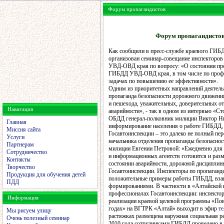
Форум пропагандистов
Форум пропагандистов
Как сообщили в пресс-службе краевого ГИ
организован семинар-совещание инспекторо
УВД-ОВД края по вопросу: «О состоянии про
ГИБДД УВД-ОВД края, в том числе по профи
задачах по повышению ее эффективности».
Одним из приоритетных направлений деятель
пропаганда безопасности дорожного движени
и пешехода, уважительных, доверительных о
Навигация
аварийности», - так в одном из интервью «С
ОБДД генерал-полковник милиции Виктор Ни
Главная
информирование населения о работе ГИБДД, 
Миссия сайта
Госавтоинспекции – это далеко не полный пе
Услуги
начальника отделения пропаганды безопас
Партнерам
милиции Евгении Петровой: «Ежедневно для
Сотрудничество
и информационных агентств готовится и ра
Контакты
состоянии аварийности, дорожной дисциплин
Творчество
Госавтоинспекции. Инспекторы по пропаганд
Продукция для обучения детей
положительные примеры работы ГИБДД, взаи
ПДД
формированиями. В частности в «Алтайской 
профессионалах Госавтоинспекции: инспекто
Информация
реализации краевой целевой программы «По
годах» на ВГТРК «Алтай» выходит в эфир
т
Мы рисуем улицу
растяжках размещена наружная социальная ре
Очень полезный семинар
2010 года сотрудниками ГИБДД проведено в кр