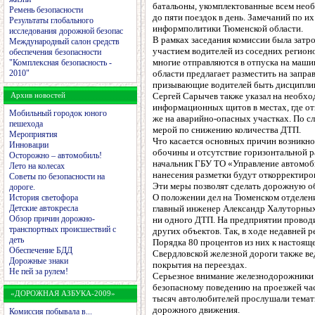
батальоны, укомплектованные всем нео
Ремень безопасности
до пяти поездок в день. Замечаний по и
Результаты глобального
информполитики Тюменской области.
исследования дорожной безопас
В рамках заседания комиссии была затро
Международный салон средств
участием водителей из соседних регионо
обеспечения безопасности
многие отправляются в отпуска на маши
"Комплексная безопасность -
2010"
области предлагает разместить на запра
призывающие водителей быть дисципли
Архив новостей
Сергей Сарычев также указал на необх
информационных щитов в местах, где от
Мобильный городок юного
же на аварийно-опасных участках. По сл
пешехода
мерой по снижению количества ДТП.
Мероприятия
Что касается основных причин возникнов
Инновации
обочины и отсутствие горизонтальной ра
Осторожно – автомобиль!
начальник ГБУ ТО «Управление автомоби
Лето на колесах
нанесения разметки будут откорректиро
Советы по безопасности на
Эти меры позволят сделать дорожную об
дороге.
О положении дел на Тюменском отделени
История светофора
Детские автокресла
главный инженер Александр Халуторных.
Обзор причин дорожно-
ни одного ДТП. На предприятии проводи
транспортных происшествий с
других объектов. Так, в ходе недавней 
деть
Порядка 80 процентов из них к настоя
Обеспечение БДД
Свердловской железной дороги также в
Дорожные знаки
покрытия на переездах.
Не пей за рулем!
Серьезное внимание железнодорожники 
безопасному поведению на проезжей час
«ДОРОЖНАЯ АЗБУКА-2009»
тысяч автолюбителей прослушали темат
дорожного движения.
Комиссия побывала в...