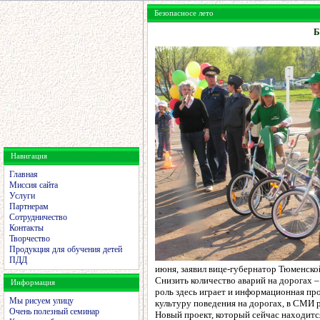
Безопасносе лето
Б
Навигация
Главная
Миссия сайта
Услуги
Партнерам
Сотрудничество
Контакты
Творчество
Продукция для обучения детей
ПДД
июня, заявил вице-губернатор Тюменско
Снизить количество аварий на дорогах –
Информация
роль здесь играет и информационная пр
Мы рисуем улицу
культуру поведения на дорогах, в СМИ 
Очень полезный семинар
Новый проект, который сейчас находится 