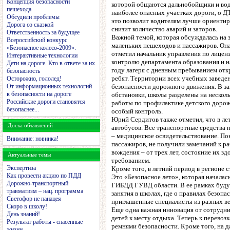
Концепция безопасности
которой общаются дальнобойщики и вод
пешехода
наиболее опасных участках дороги, о Д
Обсудили проблемы
это позволит водителям лучше ориентиро
Дорога со сказкой
снизит количество аварий и заторов.
Ответственность за будущее
Важной темой, которая обсуждалась на з
Всероссийский конкурс
маленьких пешеходов и пассажиров. Она
«Безопасное колесо-2009».
отметил начальник управления по лицен
Интерактивные технологии
контролю департамента образования и 
Дети на дороге. Кто в ответе за их
году лагеря с дневным пребыванием отк
безопасность
ребят. Территории всех учебных заведе
Осторожно, гололед!
От информационных технологий
безопасности дорожного движения. В за
к безопасности на дороге
обстановки, школы разделены на несколь
Российские дороги становятся
работы по профилактике детского дорож
безопаснее...
особый контроль.
Юрий Сердитов также отметил, что в ле
Доска объявлений
автобусов. Все транспортные средства 
– медицинское освидетельствование. П
Внимание: новинка!
пассажиров, не получили замечаний к р
вождения – от трех лет, состояние их з
Актуальные темы
требованием.
Экспертиза
Кроме того, в летний период в регионе 
Как провести акцию по ПДД
Это «Безопасное лето», которая началас
Дорожно-транспортный
ГИБДД ГУВД области. В ее рамках буду
травматизм – нац. программа
занятия в школах, где о правилах безоп
Светофор не панацея
приглашенные специалисты из разных в
Скоро в школу!
Еще одна важная инновация от сотрудн
День знаний!
детей к месту отдыха. Теперь к перевоз
Результат работы - спасенные
ремнями безопасности. Кроме того, на 
жизни