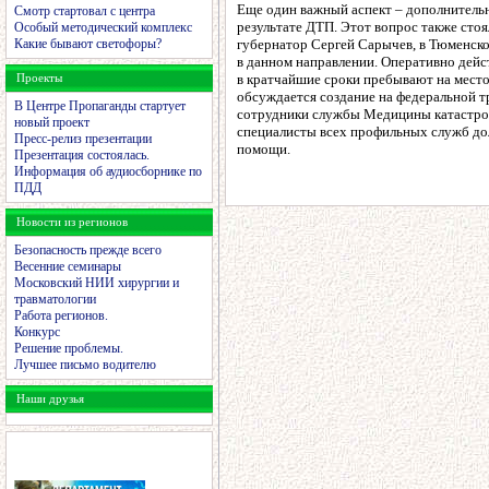
Еще один важный аспект – дополнитель
Смотр стартовал с центра
результате ДТП. Этот вопрос также стоя
Особый методический комплекс
Какие бывают светофоры?
губернатор Сергей Сарычев, в Тюменско
в данном направлении. Оперативно дей
Проекты
в кратчайшие сроки пребывают на место
обсуждается создание на федеральной т
В Центре Пропаганды стартует
сотрудники службы Медицины катастроф
новый проект
специалисты всех профильных служб до
Пресс-релиз презентации
помощи.
Презентация состоялась.
Информация об аудиосборнике по
ПДД
Новости из регионов
Безопасность прежде всего
Весенние семинары
Московский НИИ хирургии и
травматологии
Работа регионов.
Конкурс
Решение проблемы.
Лучшее письмо водителю
Наши друзья